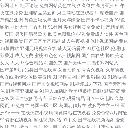
影网址
91社区论坛
免费网站黄色在线
久久偷拍高清亚洲
91午
夜在线免费
亚洲精品第五页
麻豆网站在线观看
91精选国产
国
产精品亚洲
黄色三级成年
五月天婷婷爱
国产不卡小视频
AV色
哟哟
亚洲天堂丁香五月
91社网
美女视频黄全免费
国产精品第
一页国
另类区另类欧美
欧美色图乱伦小说
免费成人软件
黄色网
址视频播放
国产日产美产精品
成人午夜视频
伦理视频网站
黄色
18禁网站
亚洲无码视频在线
成人无码看片
91原创社区
伦理电
影香港
成人免费
蜜桃91色色
A片视频网
国产自在线
操欧美老
女人
人人97综合精品
岛国免费
国产无码一二
蜜桃tv网站入口
国产第66页
另类国产在线
熟女自拍偷拍
青青久视频
久草新视
频在线
激情深爱欧美激情
91视频官网国产
狠狠操-91
91我要操
国产ts视频网站
国产美女视频网站
91视频成人下载
国产无码色
色
91香蕉亚洲精品
91伊人加勒比
欧美狠狠插
日韩精品高清
黄
色av网
日本波多野吉衣
日韩在线观看精品
日本一级电影
久草
网页
97免费艹
岛国一区二区
岛国动作片在
波多野吉衣三级
亚
洲AV一卡
在线免费小视频
搞黄网站在线观看
免费色情A片网扯
91资源在线视频
蜜桃视频网站
91中文
国产在线视频
福利爱爱
网址
岛国搬运工首页
伦理朋友的妈妈
丝袜女同
日韩性爱网址