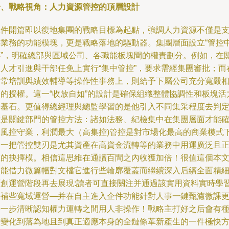
一、戰略視角：人力資源管控的頂層設計
課件開篇即以復地集團的戰略目標為起點，強調人力資源不僅是
持業務的功能模塊，更是戰略落地的驅動器。集團層面設立“管控
心”，明確總部與區域公司、各職能板塊間的權責劃分。例如，在
鍵人才引進與干部任免上實行“集中管控”，要求需經集團審批；而
日常培訓與績效輔導等操作性事務上，則給予下屬公司充分寬嚴
濟的授權。這一“收放自如”的設計是確保組織整體協調性和板塊活
的基石。更值得總經理與總監學習的是他引入不同集采程度去判
誰是關鍵部門的管控方法：諸如法務、紀檢集中在集團層面才能
保風控守業，利潤最大（高集控)管控是對市場化最高的商業模式
的一把管控雙刃是尤其資產在高資金流轉等的業務中用運廣泛且
確的抉擇模。相信這思維在通讀百間之內收獲加倍！很值這個本
只能借力微篇幅對文檔它進行些輪廓覆蓋而繼續深入后續全面精
原創運營階段再去展現:讀者可直接關注并通過該實用資料實時學
來補些寬域運營—并在自主進入企件功能針對人事一鍵甄濾微課
好一步清晰認知權力運轉之間用人非操作！戰略主打好之后會有
種變化到落為地且到真正適應本身的全鏈條革新產生的一件極快