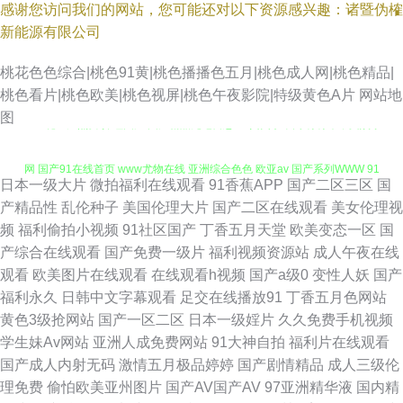
感谢您访问我们的网站，您可能还对以下资源感兴趣：诸暨伪榷
新能源有限公司
桃花色色综合|桃色91黄|桃色播播色五月|桃色成人网|桃色精品|
桃色看片|桃色欧美|桃色视屏|桃色午夜影院|特级黄色A片
网站地
91豆花吃瓜熟女 操碰国产 国产精品无毛自慰 91黄页字幕网 青青草中文娱乐
图
网 国产91在线首页 www尤物在线 亚洲综合色色 欧亚av 国产系列WWW 91
日本一级大片
微拍福利在线观看
91香蕉APP
国产二区三区
国
蝌蚪在线视频 人妖手慰网站 黄色91香蕉 成人黄色电影院 亚洲3级电影 91福
产精品性
乱伦种子
美国伦理大片
国产二区在线观看
美女伦理视
频
福利偷拍小视频
91社区国产
丁香五月天堂
欧美变态一区
国
利网 91涩情 午夜精品剧场 欧美a级片一区 激情超碰 91资源在线播放 日日夜
产综合在线观看
国产免费一级片
福利视频资源站
成人午夜在线
观看
欧美图片在线观看
在线观看h视频
国产a级0
变性人妖
国产
夜国产精品 激情午夜 免费看阿片 九九久久香蕉草 国产做受麻豆水多 日日夜
福利永久
日韩中文字幕观看
足交在线播放91
丁香五月色网站
黄色3级抢网站
国产一区二区
日本一级婬片
久久免费手机视频
夜看毛片 日韩无码A片 91精品视频网 午夜AV剧院 玖玖在线精品 日本色色图
学生妹Av网站
亚洲人成免费网站
91大神自拍
福利片在线观看
国产成人内射无码
激情五月极品婷婷
国产剧情精品
成人三级伦
色五月97 日韩精品大片 国产系列WWW 韩国在线不卡在线 第一福利航官方
理免费
偷怕欧美亚州图片
国产AV国产AV
97亚洲精华液
国内精