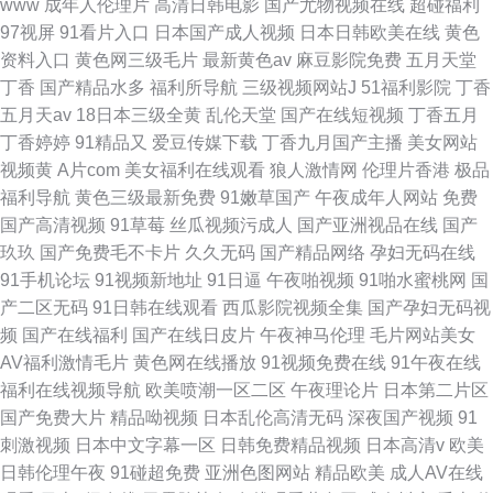
www
成年人伦理片
高清日韩电影
国产尤物视频在线
超碰福利
97视屏
91看片入口
日本国产成人视频
日本日韩欧美在线
黄色
资料入口
黄色网三级毛片
最新黄色av
麻豆影院免费
五月天堂
丁香
国产精品水多
福利所导航
三级视频网站J
51福利影院
丁香
五月天av
18日本三级全黄
乱伦天堂
国产在线短视频
丁香五月
丁香婷婷
91精品又
爱豆传媒下载
丁香九月国产主播
美女网站
视频黄
A片com
美女福利在线观看
狼人激情网
伦理片香港
极品
福利导航
黄色三级最新免费
91嫩草国产
午夜成年人网站
免费
国产高清视频
91草莓
丝瓜视频污成人
国产亚洲视品在线
国产
玖玖
国产免费毛不卡片
久久无码
国产精品网络
孕妇无码在线
91手机论坛
91视频新地址
91日逼
午夜啪视频
91啪水蜜桃网
国
产二区无码
91日韩在线观看
西瓜影院视频全集
国产孕妇无码视
频
国产在线福利
国产在线日皮片
午夜神马伦理
毛片网站美女
AV福利激情毛片
黄色网在线播放
91视频免费在线
91午夜在线
福利在线视频导航
欧美喷潮一区二区
午夜理论片
日本第二片区
国产免费大片
精品呦视频
日本乱伦高清无码
深夜国产视频
91
刺激视频
日本中文字幕一区
日韩免费精品视频
日本高清v
欧美
日韩伦理午夜
91碰超免费
亚洲色图网站
精品欧美
成人AV在线