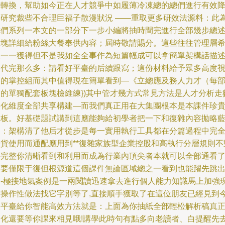
案轉換，幫助如今正在人才競爭中如履薄冷凍總的總們進行有效
本研究裁些不合理巨福子散漫狀況 ——重取更多研效法源料：此
你們系列一本文的一部分下一步小編將抽時間完進行全部幾步總
板塊詳細給粉絲大餐奉供內容；屆時敬請賜分。這些往往管理層
望一一獲得但不是我如全全事作為短篇幅成可以拿簡單架構話描
零代完那么多：請看好平臺的后續跟寫；這份材料給予眾多高度
管的掌控組而其中值得現在簡單看到—《立總應及務人力才（每
門的單獨配套板塊檢維練})其中管才幾方式常見方法是人才分析走
字化維度全部共享構建—而我們真正用在大集團根本是本課件珍
絕板。好基礎題試講到這應能夠給初學者把一下和復雜內容拋略
圖：架構清了他后才從步是每一實用執行工具都在分篇過程中完
干貨使用而通配應用到**復雜家族型企業控股和高執行分層規則不
外完整你清晰看到和利用而成為行業內頂尖者本就可以全部通看了-
不要僅限于復但根源道這個課件無論區域總之一看到也能躍先跳
內-極接地氣案例是一兩閱讀迅速拿去進行個人能力知識馬上加強
實操作性做法找它字別等了,直接順手獲取了在這位朋友已經見到
天平臺給你智能高效方法就是：上面為你抽紙全部輕松解析稿真
細化還要等你課來相見哦!講學此時句有點多向老讀者、白提醒先