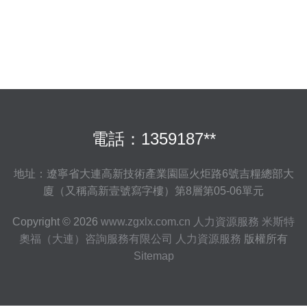
場誠信規范發展
電話：1359187**
地址：遼寧省大連高新技術產業園區火炬路6號吉糧總部大
廈（又稱高新壹號寫字樓）第8層第05-06單元
Copyright © 2026
www.zgxlx.com.cn
人力資源服務
米斯特
奧福（大連）咨詢服務有限公司
人力資源服務
版權所有
Sitemap