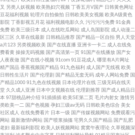
叉
另类人妖视频
欧美熟妇穴视频
丁香五月V国产
日韩黄色网址
豆花福利视频
轮理片自拍偷拍
日韩欧美美女视频
欧美A级黄色
影院
丁香影视五月花
福利视频电影久久
污污污污免费
91金典
免费
欧美三级日本
成人在线吃瓜网站
成人岛国影院
成人动漫二
区三区
久草在线最新
日韩精品推荐
国产精品一区自拍
男人天堂
a片123
另类视频欧美
国产在线直播
亚洲卡一卡二
成人在线免
费看黄
操操无码视频
国产高清第一页
91国产在线播放
国产女
人夜夜做
国产在线小视频
91com
91豆花成人
哪里有A片网址
精产国品
香蕉视频国产精品
91九色福利
成人国产无线视
欧美
日韩性生活片
国产伦理剧
国产精品无套无码
成年人网站免费
国
产精品1000
91九色在线视频
日本伦理片在线
三级无码在线天
堂
久久成人亚洲
日本中文视频在线
伦理剧推荐
国产成人精品日
本
97甜桃品种介绍
91插插插
欧美SE第二页
毛片内射女
激情另
类欧美一二
国产色视频
孕妇三级av无码
日韩欧美色综合
美女
社区成人
在线免费看片
日本一级
国产传媒视频网站
免费观看污
网站
最新激情h网站
国产喷浆抽搐
宅男久久国产精品
国产乱肥
老妇
最新福利影院
欧美人妖视频网站
窝窝午夜理论
久草视频深