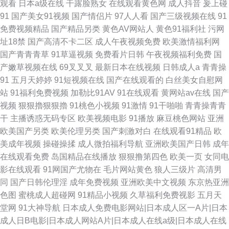
观看
日本a级在线
干露脸熟女
在线观看黄色网
成人抖音
爰上碰
91
国产美女91视频
国产情侣片
97人人看
国产三级视频在线
91
免费视频精品
国产精品另类
黄色AV网站人
黄色91福利社
污网
址18禁
国产高清不卡二区
成人午夜视频免费
欧美激情福利网
国产青青青草
91草逼视频
免费看片日韩
午夜视频福利免费
国
产嫩草视频在线
69叉叉叉
最新日本在线视频
日韩成人a
青青操
91
五月天婷婷
91短视频在线
国产在线观看的
白丝美女自慰网
站
91福利免费视频
加勒比91AV
91在线观看
黄网站av在线
国产
视频
狠狠擼狠狠擼
91桃色小视频
91激情
91干啪啪
青青操青青
干
主播诱惑无码专区
欧美视频电影
91播放
麻豆桃色网站
亚洲
欧美国产另类
欧美伦理另类
国产刺激对白
在线观看91精品
欧
美成年视频
操碰操揉
成人微拍福利导航
亚洲欧美国产日韩
成年
在线观看免费
岛国精品在线播放
狠狠撸第四色
欧美一页
女同电
影在线观看
91网国产尤物在
毛片网站黄色
狼人三级片
高清男
同
国产日韩伦理淫
成年免费视频
亚洲欧美中文视频
东京热亚洲
色图
蜜桃成人超碰网
91精品小视频
久草福利免费视影
五月天
堂网
91大神导航
日本成人免费电影网站|日本成人区一A片|日本
成人日B电影|日本成人网站A片|日本成人在线a级|日本成人在线