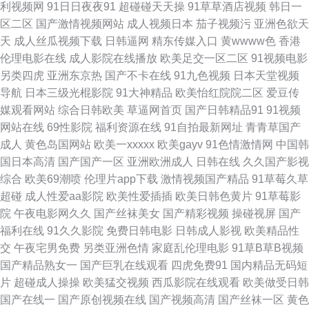
利视频网
91日日夜夜91
超碰碰天天操
91草草酒店视频
韩日一
欧洲无码 人人97 国产日韩精品久久 91社抖音在线 91成人免费视频 日本污
区二区
国产激情视频网站
成人视频日本
茄子视频污
亚洲色欲天
天
成人丝瓜视频下载
日韩逼网
精东传媒入口
黄wwww色
香港
污视频 韩国操逼视频 91视频免费播放 中文字幕性 日韩三级在线观看 久草影
伦理电影在线
成人影院在线播放
欧美足交一区二区
91视频电影
另类四虎
亚洲东京热
国产不卡在线
91九色视频
日本天堂视频
音先锋 97自拍网站 日韩成人在线网站 中文字幕16p 五月天激情黄色网 久久
导航
日本三级光棍影院
91大神精品
欧美怡红院院二区
爱豆传
媒观看网站
综合日韩欧美
草逼网首页
国产日韩精品91
91视频
波多野视频 a'v写真导航 97综合视频专区 午夜免费电影 老司机能看的av 超
网站在线
69性影院
福利资源在线
91自拍最新网址
青青草国产
成人
黄色岛国网站
欧美一xxxxx
欧美gayv
91色情激情网
中国韩
碰快爱 AV超碰在线 精品久久伊人超碰 韩国美女av wwwc超碰 亚洲黄色电影
国日本高清
国产国产一区
亚洲欧洲成人
日韩在线
久久国产影视
综合
欧美69潮喷
伦理片app下载
激情视频国产精品
91草莓久草
1 亚洲色情传媒电影 日韩精品三级 黄色图片 97资源网站首页 韩日欧亚a级
超碰
成人性爱aa影院
欧美性爱插插
欧美日韩色黄片
91草莓影
院
午夜电影网久久
国产丝袜美女
国产精彩视频
操碰视屏
国产
超碰碰人人 91大神免费网址 日韩A在线中文 九九这只有精品 国产操美女 91
福利在线
91久久影院
免费日韩电影
日韩成人影视
欧美精品性
交
午夜宅男免费
另类亚洲色情
家庭乱伦理电影
91草B草B视频
在线导航 天美免费mv 伦理片儿 东京热AV网站 大香蕉情 97自拍视频 无码人
国产精品熟女一
国产巨乳在线观看
四虎免费91
国内精品无码短
片
超碰成人操操
欧美猛交视频
西瓜影院在线观看
欧美做受日韩
妻熟妇av 麻豆传媒视频 超碰线看视观看 91视频网站网址 婷婷超碰 男人天堂
国产在线一
国产原创视频在线
国产视频高清
国产丝袜一区
黄色