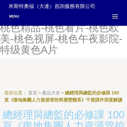
桃花色色综合-桃色91黄-桃
米斯特奧福（大連）咨詢服務有限公司
色播播色五月-桃色成人网-
MENU
桃色精品-桃色看片-桃色欧
美-桃色视屏-桃色午夜影院-
特级黄色A片
當前位置：
首頁
>
產品大全
>
總經理與總監的必修課 100
頁《復地集團人力資源管控與運營體系》干貨課件深度解讀
總經理與總監的必修課 100
頁《復地集團人力資源管控