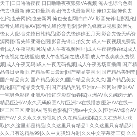
天干|日日噜噜夜夜|日日噜噜夜夜狠狠VA视频
俺去也综合色图|
俺去也最新|俺去也最新地址|俺去也最新网址|俺也去操|俺也去
色|俺也去网|俺也去新网|俺也去也网|白白AV
影音先锋电影乱伦|
影音先锋精品AV|影音先锋伦理电影|影音先锋麻豆视频|影音先
锋女人|影音先锋日韩精品|影音先锋婷婷五月天|影音先锋无码资
源网|影音先锋亚洲色图|影音先锋自拍父女
成人午夜视频免费观
看|成人午夜视频网站|成人午夜视频网址|成人午夜视频在线|成人
午夜视频在线播放|成人午夜视频在线观看|成人午夜爽爽免费视
频|成人午夜无码|成人午夜无码视频|成人午夜秀场直播间
国产精
品每日更新|国产精品每日最新|国产精品美脚玉|国产精品美利坚|
国产精品美女|国产精品美女久|国产精品美女久久|国产精品美女
乱伦|国产精品美女乱子|国产精品美乳
亚洲av一区网站|亚洲AV
一宅男色影视|亚洲AV怡红院影院怡春院|亚洲AV永久纯肉无码
精品|亚洲AV永久无码麻豆A片|亚洲av在线播放|亚洲AV在线一
区二区三区|亚洲Av|宅男色影视|亚洲av中文久久|亚洲AV综合AV
国产AV
久久永久免费视频|久久在精品线影院|久久在热地址获
取|久久这里都是精品|久久这里只有精品1|久久这里只有精品2|
久久只有这精品99|久久中文骚妇内射|久久中文字幕第三页|久久