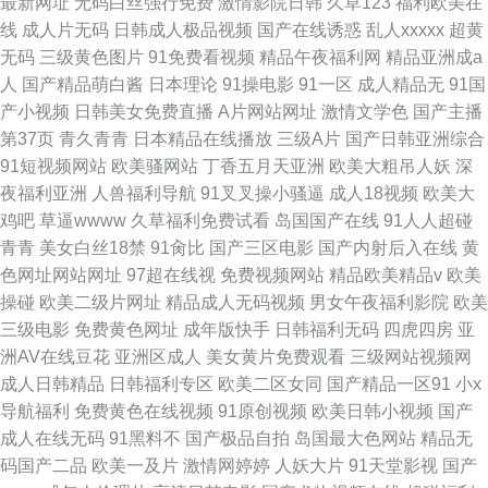
最新网址
无码白丝强行免费
激情影院日韩
久草123
福利欧美在
线
成人片无码
日韩成人极品视频
国产在线诱惑
乱人xxxxx
超黄
无码
三级黄色图片
91免费看视频
精品午夜福利网
精品亚洲成a
人
国产精品萌白酱
日本理论
91操电影
91一区
成人精品无
91国
产小视频
日韩美女免费直播
A片网站网址
激情文学色
国产主播
第37页
青久青青
日本精品在线播放
三级A片
国产日韩亚洲综合
91短视频网站
欧美骚网站
丁香五月天亚洲
欧美大粗吊人妖
深
夜福利亚洲
人兽福利导航
91叉叉操小骚逼
成人18视频
欧美大
鸡吧
草逼wwww
久草福利免费试看
岛国国产在线
91人人超碰
青青
美女白丝18禁
91肏比
国产三区电影
国产内射后入在线
黄
色网址网站网址
97超在线视
免费视频网站
精品欧美精品v
欧美
操碰
欧美二级片网址
精品成人无码视频
男女午夜福利影院
欧美
三级电影
免费黄色网址
成年版快手
日韩福利无码
四虎四房
亚
洲AV在线豆花
亚洲区成人
美女黄片免费观看
三级网站视频网
成人日韩精品
日韩福利专区
欧美二区女同
国产精品一区91
小x
导航福利
免费黄色在线视频
91原创视频
欧美日韩小视频
国产
成人在线无码
91黑料不
国产极品自拍
岛国最大色网站
精品无
码国产二品
欧美一及片
激情网婷婷
人妖大片
91天堂影视
国产