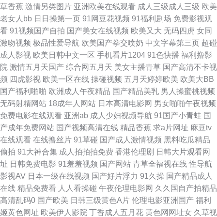
草香蕉
激情另类图片
亚洲欧美在线观看
成人三级成人三级
欧美
美肏屄精品区别 国内自拍AV 国产天天综合网 成人变态另类 91网站成人 51
老女人bb
日日操第一页
91网豆花视频
91福利剧场
免费影视观
看
91视频国产自拍
国产美女在线视频
欧美又大
无码四虎
女同
在线观看 天天操夜夜操 青青热久久 久久青青五月婷婷 激情综合社区 成人AV
激吻视频
极品性爱导航
欧美国产拳交喷奶
中文字幕第三页
超碰
成人影视
欧美日韩中文一区
手机看片1204
91色快播
福利撸影
线上看 91婷婷射 亚洲成人有码 日韩草草草 美女红杏网站 黄色影片在线观看
院
激情五月天国产
综合网五月天
美女主播青草
国产高清不卡视
频
四虎影视
欧美一区在线
操碰视频
五月天婷婷欧美
欧美大BB
福利视频三分钟 超碰91吃瓜 91视频正片 五月丁香大香蕉 欧美色中色电影 含
国产福利啪啪
欧洲成人午夜精品
国产精品美乳
男人操蜜桃视频
无码射精网站
18成年人网站
日本高清电影网
男女啪啪午夜视频
羞草网AV 性爱欧美成人 91精品86 亚洲国产va91 日韩影院黄色 内射91白虎
免费电影在线观看
亚洲ab
成人少妇视频导航
91国产小青蛙
国
产成年免费网站
国产视频高清在线
精品香蕉
求a片网址
麻豆tv
白丝 精品天天爽天天干 黑丝制服影院 韩国电影黑丝视频 第一福利视频 97资
在线观看
在线撸丝片
91草碰
国产成人激情视频
黑料吃瓜精品
偷拍
91大神合集
成人拍拍拍免费
香港伦理剧
日韩大片观看网
源美女 欧美肏屄小视频 欧美另类第34页 黑丝美女后入观看 东方四虎 91影院
址
日韩免费电影
91羞羞视频
国产网站
青草全福视在线
性导航
影视AV
日本一级在线视频
国产好片浮力
91久操
国产精品成人
成人 综合成人性爱日韩 香蕉视频黄在线 日韩性交专区 久久机热99t 91大神
在线
精品免费看
人人看操碰
午夜伦理电影网
久久国自产拍精品
高清乱码0
国产欧美
日韩三级黄色A片
伦理电影亚洲国产
福利
在线看 AV新视频 国产精品情侣自拍 福利导航偷拍亚洲 成人综合剧场 成人蝌
姬黄色网址
欧美伊人影院
丁香成人五月花
黄色网网址女
久草视