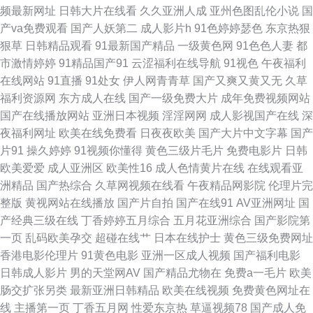
频最新网址
日韩大片在线看
久久亚洲人成
亚州色图乱伦小说
国
蚪 97超碰人妻自慰 爱豆传媒AV 操日本美女 97尤物超碰 超碰国产25 AV女资
产va免费观看
国产人妖第二
成人影片h
91色婷婷瑟色
东京热狠
狠草
日韩精品观看
91最新国产精品
一级黄色网
91色色人妻
都
源网址 91偷拍在线观看 中文字幕资源站 五月丁婷婷91 亚洲天堂无码播放 亚
市激情婷婷
91精品国产91
云涩福利在线导航
91视色
午夜福利
在线网站
91直播
91处女
伊人网青青草
国产又爽又黄又无
久草
洲Av色情网占 欧美性生话 五月天啪啪啪啪 午夜激情网址 午夜影院 瑟瑟网站
福利资源网
东方成人在线
国产一级免费大片
成年免费视频网站
国产在线播放网站
亚洲日本视频
淫淫网网
成人影视国产在线
深
人妻第八页 网址导航免费看片 午夜熟女福利 三级性爱网 三色色欧美 日韩电
夜福利网址
欧美在线免费看
日夜夜欧美
国产大片中文字幕
国产
片91
操久婷婷
91视频你懂得
黄色三级片毛片
免费电影片
日韩
影高清完整 婷婷亚洲色 微拍啪啪啪 亚洲激情午夜丁香 97超碰在线人妻 99热
欧美爱爱
成人亚洲区
欧美性16
成人色情黄片在线
在线观看亚
洲精品
国产热综合
久草网视频在线看
午夜精品网影院
伦理片完
久久视频 操逼国产视频 99爱99操 91啦操全 伊人Av大香蕉 91次元网页登录
整版
黄视网站在线播放
国产片自拍
国产在线91
AV亚洲网址
国
产经典三级在线
丁香婷婷五月综合
五月花亚洲综合
国产影院第
91伊人超碰在线 91社免费 91人妻超碰 69福利社一区 亚洲色图13 四虎精品
一页
乱码欧美孕交
超碰在线艹
日本在线护士
黄色三级免费网址
香港电影伦理片
91黄色电影
亚洲一区成人视频
国产福利电影
亚洲 色先锋影音AV 青青草狼友集中营 老司机福利导航站 熟女双飞网 日韩
日韩成人影片
男的天堂网AV
国产精品尤物在
免费a一毛片
欧美
肠交扩张另类
最新亚洲日韩精品
欧美在线视频
免费黄色网址在
AV电影导航 欧美国产传媒 欧美人妻导航 日韩另类a片 日韩精品导航 欧美射
线
主播第一页
丁香五月网
性爱东京热
草逼视频78
国产成人免