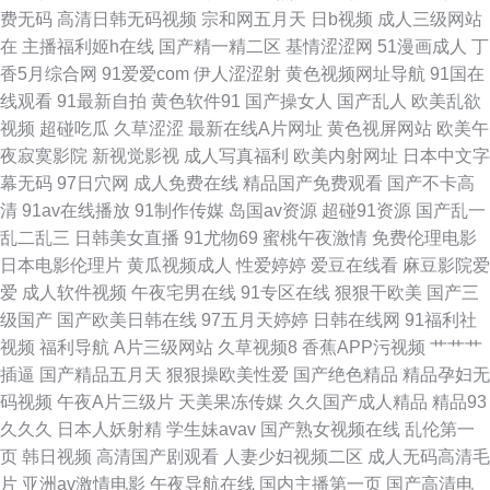
费无码
高清日韩无码视频
宗和网五月天
日b视频
成人三级网站
精 狼友秘密入口 麻豆爱爱爱 美女搞黄 久久青青草 韩国美女自慰 国产区51
在
主播福利姬h在线
国产精一精二区
基情涩涩网
51漫画成人
丁
香5月综合网
91爱爱com
伊人涩涩射
黄色视频网址导航
91国在
海角 国产不卡在线一区 大香蕉易淫网 超碰高潮 AV狼友社区论坛 97干少妇
线观看
91最新自拍
黄色软件91
国产操女人
国产乱人
欧美乱欲
视频
超碰吃瓜
久草涩涩
最新在线A片网址
黄色视屏网站
欧美午
久久国产黄色精品 天天日狠狠干 草逼福利视频导航 肏屄福利社 www日本高
夜寂寞影院
新视觉影视
成人写真福利
欧美内射网址
日本中文字
幕无码
97日穴网
成人免费在线
精品国产免费观看
国产不卡高
清 国产美女在线播放 国产少妇被躁视频 五月婷婷不卡网 无码av影院入口 三
清
91av在线播放
91制作传媒
岛国av资源
超碰91资源
国产乱一
乱二乱三
日韩美女直播
91尤物69
蜜桃午夜激情
免费伦理电影
级片直播网站 婷婷五月份影视 四虎网址久久 日韩成人网免费
日本电影伦理片
黄瓜视频成人
性爱婷婷
爱豆在线看
麻豆影院爱
爱
成人软件视频
午夜宅男在线
91专区在线
狠狠干欧美
国产三
级国产
国产欧美日韩在线
97五月天婷婷
日韩在线网
91福利社
视频
福利导航
A片三级网站
久草视频8
香蕉APP污视频
艹艹艹
插逼
国产精品五月天
狠狠操欧美性爱
国产绝色精品
精品孕妇无
码视频
午夜A片三级片
天美果冻传媒
久久国产成人精品
精品93
久久久
日本人妖射精
学生妹avav
国产熟女视频在线
乱伦第一
页
韩日视频
高清国产剧观看
人妻少妇视频二区
成人无码高清毛
片
亚洲av激情电影
午夜导航在线
国内主播第一页
国产高清电