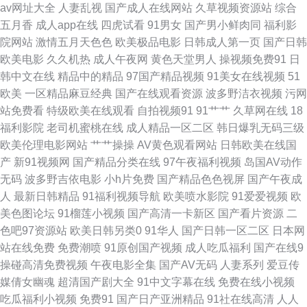
av网址大全
人妻乱视
国产成人在线网站
久草视频资源站
综合
天天操 国产精品撸色网 白浆福利导航 91视频大全 日日干天天日 久久人人入
五月香
成人app在线
四虎试看
91男女
国产男小鲜肉同
福利影
院网站
激情五月天色色
欧美极品电影
日韩成人第一页
国产日韩
肉 福利网址导航在线 操逼网va 在线导航日韩av 青娱乐最新官网 国产性爱大
欧美电影
久久机热
成人午夜网
黄色天堂男人
操视频免费91
日
韩中文在线
精品中的精品
97国产精品视频
91美女在线视频
51
片 红日汉AV 国产传媒合集 操人人aV 伊人久久精品视频 日日曹干 亚洲超碰
欧美
一区精品麻豆经典
国产在线观看资源
波多野洁衣视频
污网
站免费看
特级欧美在线观看
自拍视频91
91艹艹
久草网在线
18
在线57 午夜诱惑剧场 欧美啪啪啪 欧美经品h片 国产区性爱在线 超碰在线
福利影院
老司机蜜桃在线
成人精品一区二区
韩日爆乳无码三级
欧美伦理电影网站
艹艹操操
AV黄色观看网站
日韩欧美在线国
caop 51自拍网视频 日本A片 久久第32页 成人免费视频 99青青草视频 香蕉
产
新91视频网
国产精品分类在线
97午夜福利视频
岛国AV动作
无码
波多野吉依电影
小h片免费
国产精品色色视屏
国产午夜成
超碰 人人摸人人操人人 九一精品夜夜夜 成人黄色AⅤ网站 91老司机福利 天
人
最新日韩精品
91福利视频导航
欧美喷水影院
91爱爱视频
欧
美色图论坛
91榴莲小视频
国产高清一卡新区
国产看片资源
二
天干人操 欧美成年视频 国产一区2区不卡 超碰91豆花 91蜜桃 午夜av网址 欧
色吧97资源站
欧美日韩另类0
91华人
国产日韩一区二区
日本网
站在线免费
免费潮喷
91原创国产视频
成人吃瓜福利
国产在线9
美网站在线观看 久久香蕉丁香 大香蕉av网站 97人妻人人干 午夜剧场超碰 国
操碰高清免费视频
午夜电影全集
国产AV无码
人妻系列
爱豆传
媒倩女幽魂
超清国产剧大全
91中文字幕在线
免费在线小视频
产91丝袜视频 伊人网综合楼 91情网 91每日更新 91V观看视频 色色四区 欧
吃瓜福利小视频
免费91
国产日产亚洲精品
91社在线高清
人人