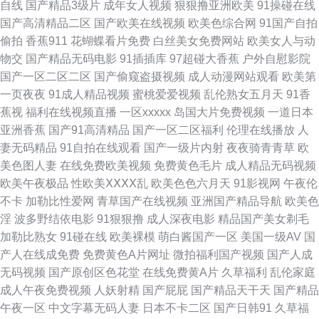
自线
国产精品3级片
成年女人视频
狠狠撸亚洲欧美
91操碰在线
操操干干 香蕉视频污下载 欧美毛茸茸老片子 福利五区 A片人妖 亚洲黄色AU
国产高清精品二区
国产欧美在线视频
欧美色综合网
91国产自拍
偷拍
香蕉911
花蝴蝶看片免费
白丝美女免费网站
欧美女人与动
欧美韩日 国产另类老女人 俺去啦俺去操 婷婷性爱 韩国av永久无码 肏屄在线
物交
国产精品无码电影
91插插库
97超碰大香蕉
户外自慰影院
国产一区二区二区
国产偷窥盗摄视频
成人动漫网站观看
欧美第
免费观看 在线视频97 日韩毛片网站 红杏影视麻豆传媒 午夜成人福利导航 日
一页夜夜
91成人精品视频
蜜桃爱爱视频
乱伦熟女五月天
91香
蕉视
福利在线视频直播
一区xxxxx
岛国大片免费视频
一道日本
本特黄 日本叉叉叉成人片 国产性爱一区 福利AV在线 91女神孕妇 日本A∨ 国
亚洲香蕉
国产91高清精品
国产一区二区福利
伦理在线播放
人
妻无码精品
91自拍在线观看
国产一级片内射
夜夜骑青青草
欧
产另类综合 91九色一区二区 日本人妖五区 国产高清自拍一区 91食品免費看
美色图人妻
在线免费欧美视频
免费黄色毛片
成人精品无码视频
欧美午夜极品
性欧美ⅩⅩⅩⅩ乱
欧美色色六月天
91影视网
午夜伦
日本αV视频 东京色视频 91白丝在线观看 青青国产在线观看 国产深福利 91
不卡
加勒比性爱网
青草国产在线视频
亚洲国产精品导航
欧美色
淫
波多野结依电影
91狠狠撸
成人深夜电影
精品国产美女剃毛
抖阴快播在线 色色AV久久 韩国综合色图 91主播色 午夜伦理中文 www久久6
加勒比熟女
91碰在线
欧美裸模
萌白酱国产一区
美国一级AV
国
产人在线成免费
免费黄色A片网址
微拍福利国产视频
国产人成
91传媒视频网站 日本毛茸茸 国产日韩久久视频 91精品7 青青伊人大香蕉 韩
无码视频
国产原创区色花堂
在线免费黄A片
久草福利
乱伦家庭
成人午夜免费视频
人妖射精
国产屁屁
国产精品天干天
国产精品
国做爱视频 91中文足交 熟妻妇码av 久草香蕉网址 大香蕉综合久久 综合色图
午夜一区
中文字幕无码人妻
日本不卡二区
国产日韩91
久草福