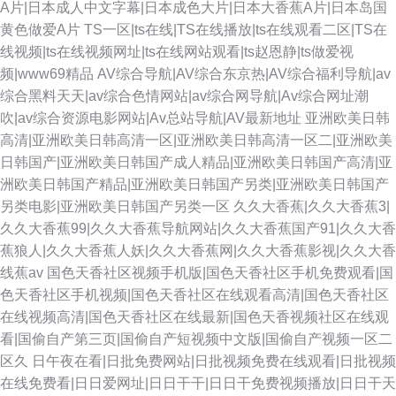
A片|日本成人中文字幕|日本成色大片|日本大香蕉A片|日本岛国
黄色做爱A片
TS一区|ts在线|TS在线播放|ts在线观看二区|TS在
线视频|ts在线视频网址|ts在线网站观看|ts赵恩静|ts做爱视
频|www69精品
AV综合导航|AV综合东京热|AV综合福利导航|av
综合黑料天天|av综合色情网站|av综合网导航|Av综合网址潮
吹|av综合资源电影网站|Av总站导航|AV最新地址
亚洲欧美日韩
高清|亚洲欧美日韩高清一区|亚洲欧美日韩高清一区二|亚洲欧美
日韩国产|亚洲欧美日韩国产成人精品|亚洲欧美日韩国产高清|亚
洲欧美日韩国产精品|亚洲欧美日韩国产另类|亚洲欧美日韩国产
另类电影|亚洲欧美日韩国产另类一区
久久大香蕉|久久大香蕉3|
久久大香蕉99|久久大香蕉导航网站|久久大香蕉国产91|久久大香
蕉狼人|久久大香蕉人妖|久久大香蕉网|久久大香蕉影视|久久大香
线蕉av
国色天香社区视频手机版|国色天香社区手机免费观看|国
色天香社区手机视频|国色天香社区在线观看高清|国色天香社区
在线视频高清|国色天香社区在线最新|国色天香视频社区在线观
看|国偷自产第三页|国偷自产短视频中文版|国偷自产视频一区二
区久
日午夜在看|日批免费网站|日批视频免费在线观看|日批视频
在线免费看|日日爱网址|日日干干|日日干免费视频播放|日日干天