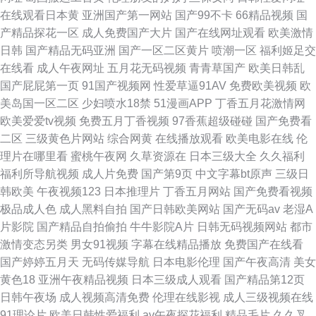
在线观看日本黄
亚洲国产第一网站
国产99不卡
66精品视频
国
产精品探花一区
成人免费国产大片
国产在线网址观看
欧美激情
日韩
国产精品无码亚洲
国产一区二区黄片
喷潮一区
福利姬足交
在线看
成人午夜网址
五月花无码视频
青青草国产
欧美日韩乱
国产屁屁第一页
91国产视频网
性爱草逼91AV
免费欧美视频
欧
美岛国一区二区
少妇喷水18禁
51漫画APP
丁香五月花激情网
欧美爱爱tv视频
免费五月丁香视频
97香蕉超级碰碰
国产免费看
二区
三级黄色片网站
综合网黄
在线播放观看
欧美电影在线
伦
理片在哪里看
蜜桃午夜网
久草资源在
日本三级大全
久久福利
福利所导航视频
成人片免费
国产第9页
中文字幕bt原声
三级日
韩欧美
午夜视频123
日本推理片
丁香五月网站
国产免费看视频
极品成人色
成人黑料自拍
国产日韩欧美网站
国产无码av
老湿A
片影院
国产精品自拍偷拍
牛牛影院A片
日韩无码视频网站
都市
激情变态另类
男女91视频
字幕在线精品播放
免费国产在线看
国产婷婷五月天
无码传媒导航
日本电影伦理
国产午夜高清
美女
黄色18
亚洲午夜精品视频
日本三级成人观看
国产精品第12页
日韩午夜场
成人视频高清免费
伦理在线影视
成人三级视频在线
91理论片
欧美日韩性爱福利
av午夜探花福利
精品毛片
久久叉