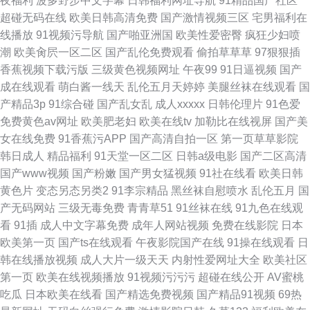
夜福利
波多野步中文字幕
日韩福利网址导航
91精品国产社区
超碰无码在线
欧美日韩高清免费
国产激情视频三区
宅男福利在
线播放
91视频污导航
国产啪亚洲国
欧美性爱密臀
疯狂少妇喷
潮
欧美肏屄一区二区
国产乱伦免费观看
偷拍草草草
97狠狠插
香蕉视频下载污版
三级黄色视频网址
午夜99
91日逼视频
国产
成在线观看
萌白酱一线天
乱伦五月天婷婷
美腿丝袜在线观看
国
产精品3p
91综合碰
国产乱女乱
成人xxxxx
日韩伦理片
91色爱
免费黄色av网址
欧美肥老妇
欧美在线tv
加勒比在线视屏
国产美
女在线免费
91香蕉污APP
国产高清自拍一区
第一页草草影院
韩日成人
精品福利
91天堂一区二区
日韩a级电影
国产二区高清
国产www视频
国产粉嫩
国产男女猛视频
91社在线看
欧美日韩
黄色片
变态另态另类2
91李宗精品
黑丝袜自慰喷水
乱伦五月
国
产无码网站
三级无毒免费
青青草51
91丝袜在线
91九色在线观
看
91插
成人中文字幕免费
成年人网站视频
免费在线影院
日本
欧美第一页
国产ts在线观看
午夜影院国产在线
91操在线观看
日
韩在线播放视频
成人大片一级天天
内射性爱网址大全
欧美社区
第一页
欧美在线视频播放
91视频污污污
超碰在线公开
AV蜜桃
吃瓜
日本欧美在线看
国产精选免费视频
国产精品91视频
69热